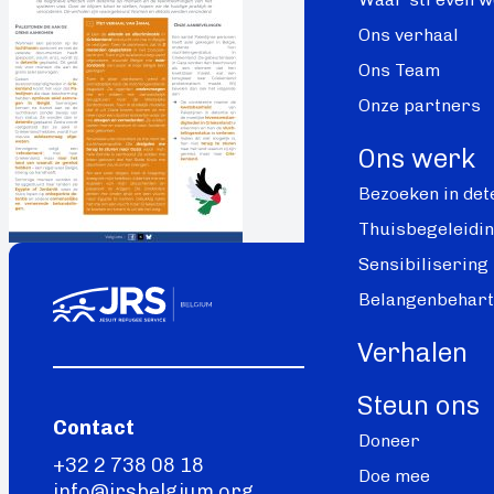
Ons verhaal
Ons Team
Onze partners
Ons werk
Bezoeken in det
Thuisbegeleidi
Sensibilisering
Belangenbehart
Verhalen
Steun ons
Contact
Doneer
+32 2 738 08 18
Doe mee
info@jrsbelgium.org