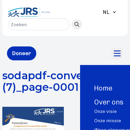
NL
FR
Zoeken :
Doneer
Toggle
sodapdf-converted
(7)_page-0001
Home
Over ons
Onze visie
Onze missie
Waar streven w